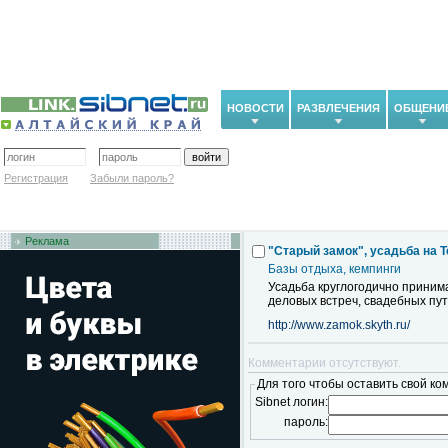
НОВОСТИ
РАЗВЛЕЧЕНИЯ
ОБЩЕНИ
Регистрация
Забыли пароль?
Реклама
"Старый замок", усадьба на 
Базы отдыха, кемпинги
Усадьба круглогодично приним
деловых встреч, свадебных пу
http://www.zamok.skyth.ru/
Комментарии отсутствуют.
Для того чтобы оставить свой ко
Sibnet логин:
пароль: