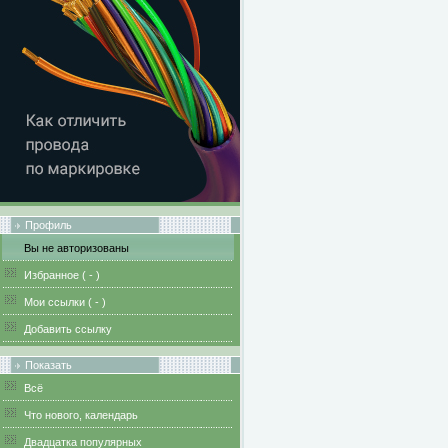
Профиль
Вы не авторизованы
Избранное (
-
)
Мои ссылки (
-
)
Добавить ссылку
Показать
Всё
Что нового, календарь
Двадцатка популярных