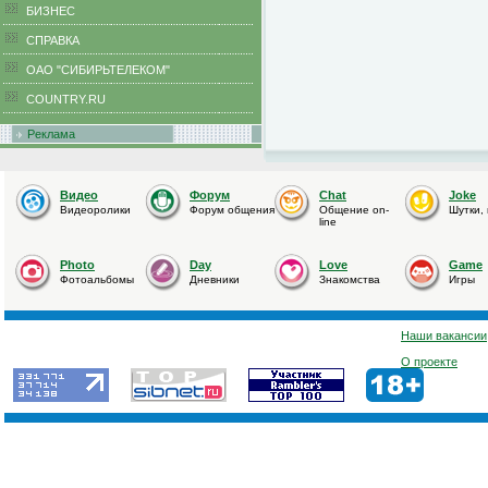
БИЗНЕС
CПРАВКА
ОАО "СИБИРЬТЕЛЕКОМ"
COUNTRY.RU
Реклама
Видео
Форум
Chat
Joke
Видеоролики
Форум общения
Общение on-
Шутки,
line
Photo
Day
Love
Game
Фотоальбомы
Дневники
Знакомства
Игры
Наши вакансии
О проекте