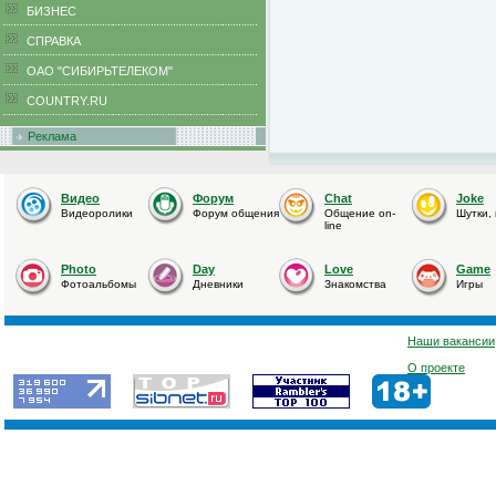
БИЗНЕС
CПРАВКА
ОАО "СИБИРЬТЕЛЕКОМ"
COUNTRY.RU
Реклама
Видео
Форум
Chat
Joke
Видеоролики
Форум общения
Общение on-
Шутки,
line
Photo
Day
Love
Game
Фотоальбомы
Дневники
Знакомства
Игры
Наши вакансии
О проекте