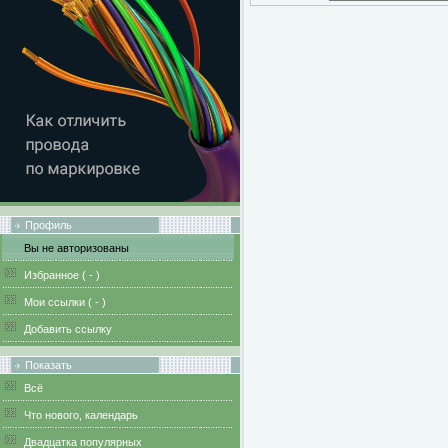
Профиль
Вы не авторизованы
Избранное (
-
)
Мои ссылки (
-
)
Добавить ссылку
Показать
Всё
Что нового, календарь
Двадцатка популярных