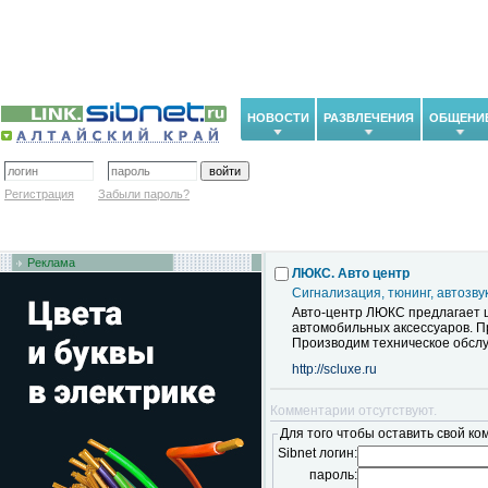
НОВОСТИ
РАЗВЛЕЧЕНИЯ
ОБЩЕНИ
Регистрация
Забыли пароль?
Реклама
ЛЮКС. Авто центр
Сигнализация, тюнинг, автозву
Авто-центр ЛЮКС предлагает ш
автомобильных аксессуаров. П
Производим техническое обсл
http://scluxe.ru
Комментарии отсутствуют.
Для того чтобы оставить свой ко
Sibnet логин:
пароль: