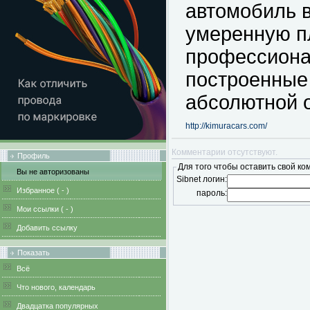
автомобиль 
умеренную п
профессиона
построенные
абсолютной о
http://kimuracars.com/
Комментарии отсутствуют.
Профиль
Для того чтобы оставить свой ко
Вы не авторизованы
Sibnet логин:
Избранное (
-
)
пароль:
Мои ссылки (
-
)
Добавить ссылку
Показать
Всё
Что нового, календарь
Двадцатка популярных