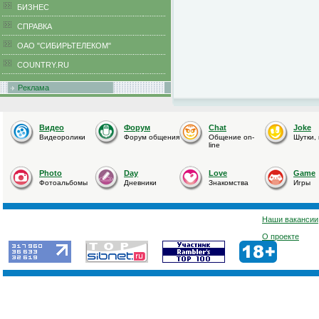
БИЗНЕС
CПРАВКА
ОАО "СИБИРЬТЕЛЕКОМ"
COUNTRY.RU
Реклама
Видео
Форум
Chat
Joke
Видеоролики
Форум общения
Общение on-
Шутки,
line
Photo
Day
Love
Game
Фотоальбомы
Дневники
Знакомства
Игры
Наши вакансии
О проекте