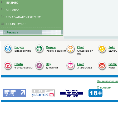
БИЗНЕС
CПРАВКА
ОАО "СИБИРЬТЕЛЕКОМ"
COUNTRY.RU
Реклама
Видео
Форум
Chat
Joke
Видеоролики
Форум общения
Общение on-
Шутки,
line
Photo
Day
Love
Game
Фотоальбомы
Дневники
Знакомства
Игры
Наши вакансии
О проекте