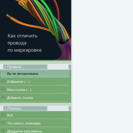
Профиль
Вы не авторизованы
Избранное (
-
)
Мои ссылки (
-
)
Добавить ссылку
Показать
Всё
Что нового, календарь
Двадцатка популярных