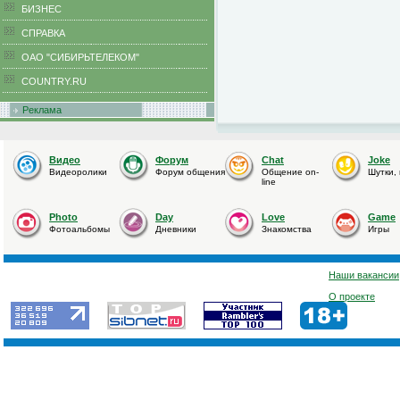
БИЗНЕС
CПРАВКА
ОАО "СИБИРЬТЕЛЕКОМ"
COUNTRY.RU
Реклама
Видео
Форум
Chat
Joke
Видеоролики
Форум общения
Общение on-
Шутки,
line
Photo
Day
Love
Game
Фотоальбомы
Дневники
Знакомства
Игры
Наши вакансии
О проекте