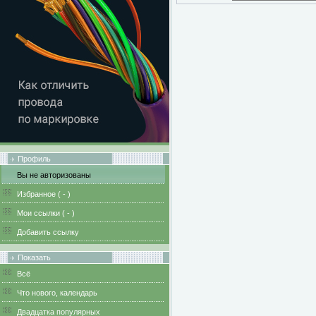
Профиль
Вы не авторизованы
Избранное (
-
)
Мои ссылки (
-
)
Добавить ссылку
Показать
Всё
Что нового, календарь
Двадцатка популярных