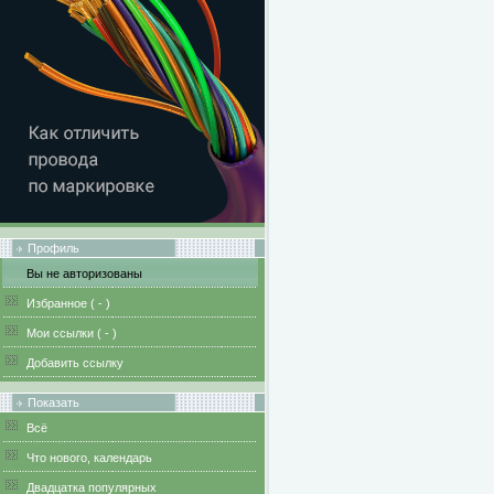
Профиль
Вы не авторизованы
Избранное (
-
)
Мои ссылки (
-
)
Добавить ссылку
Показать
Всё
Что нового, календарь
Двадцатка популярных