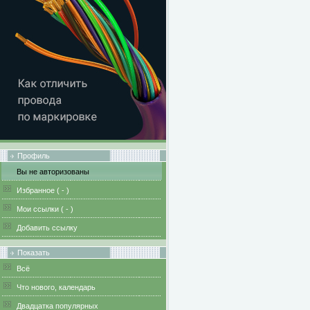
Профиль
Вы не авторизованы
Избранное (
-
)
Мои ссылки (
-
)
Добавить ссылку
Показать
Всё
Что нового, календарь
Двадцатка популярных