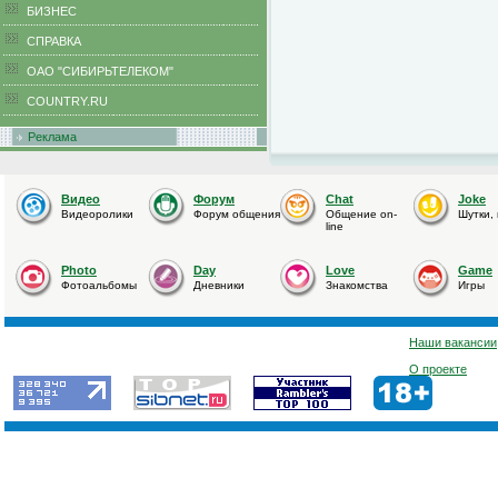
БИЗНЕС
CПРАВКА
ОАО "СИБИРЬТЕЛЕКОМ"
COUNTRY.RU
Реклама
Видео
Форум
Chat
Joke
Видеоролики
Форум общения
Общение on-
Шутки,
line
Photo
Day
Love
Game
Фотоальбомы
Дневники
Знакомства
Игры
Наши вакансии
О проекте