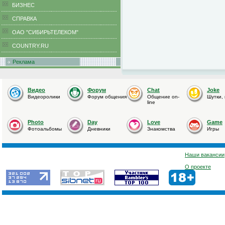
БИЗНЕС
CПРАВКА
ОАО "СИБИРЬТЕЛЕКОМ"
COUNTRY.RU
Реклама
Видео
Форум
Chat
Joke
Видеоролики
Форум общения
Общение on-
Шутки,
line
Photo
Day
Love
Game
Фотоальбомы
Дневники
Знакомства
Игры
Наши вакансии
О проекте