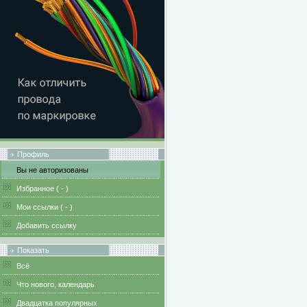
Профиль
Вы не авторизованы
Избранное (
-
)
Мои ссылки (
-
)
Добавить ссылку
Показать
Всё
Что нового, календарь
Двадцатка популярных