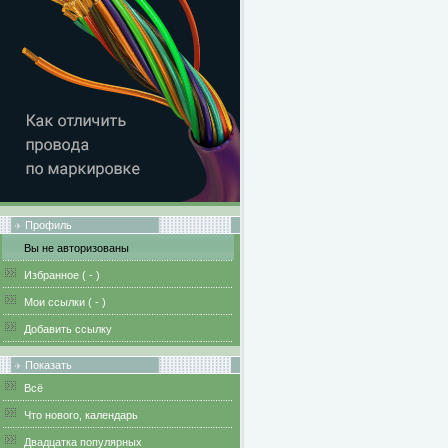
Профиль
Вы не авторизованы
Избранное (
-
)
Мои ссылки (
-
)
Добавить ссылку
Показать
Всё
Что нового, календарь
Двадцатка популярных