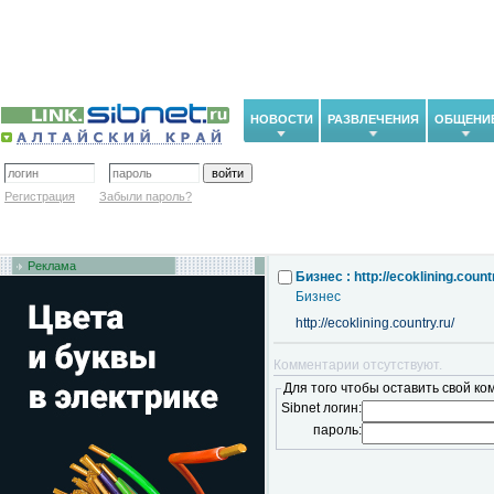
НОВОСТИ
РАЗВЛЕЧЕНИЯ
ОБЩЕНИ
Регистрация
Забыли пароль?
Реклама
Бизнес : http://ecoklining.countr
Бизнес
http://ecoklining.country.ru/
Комментарии отсутствуют.
Для того чтобы оставить свой ко
Sibnet логин:
пароль: