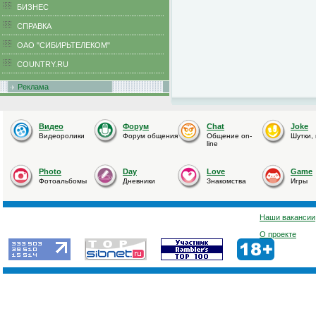
БИЗНЕС
CПРАВКА
ОАО "СИБИРЬТЕЛЕКОМ"
COUNTRY.RU
Реклама
Видео
Форум
Chat
Joke
Видеоролики
Форум общения
Общение on-
Шутки,
line
Photo
Day
Love
Game
Фотоальбомы
Дневники
Знакомства
Игры
Наши вакансии
О проекте