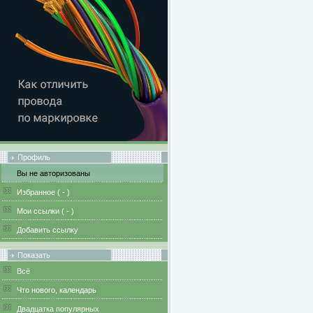
Профиль
Вы не авторизованы
Избранное (
-
)
Мои ссылки (
-
)
Добавить ссылку
Показать
Всё
Что нового, календарь
Двадцатка популярных