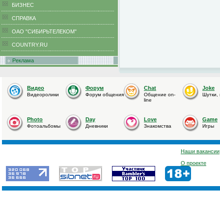
БИЗНЕС
CПРАВКА
ОАО "СИБИРЬТЕЛЕКОМ"
COUNTRY.RU
Реклама
Видео
Форум
Chat
Joke
Видеоролики
Форум общения
Общение on-
Шутки,
line
Photo
Day
Love
Game
Фотоальбомы
Дневники
Знакомства
Игры
Наши вакансии
О проекте