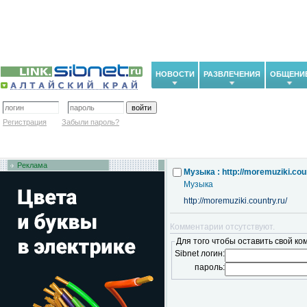
НОВОСТИ
РАЗВЛЕЧЕНИЯ
ОБЩЕНИ
Регистрация
Забыли пароль?
Реклама
Музыка : http://moremuziki.coun
Музыка
http://moremuziki.country.ru/
Комментарии отсутствуют.
Для того чтобы оставить свой ко
Sibnet логин:
пароль: