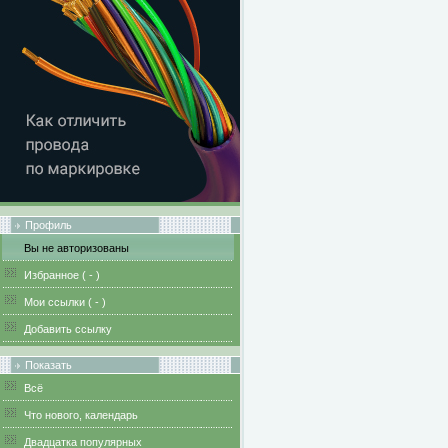
Профиль
Вы не авторизованы
Избранное (
-
)
Мои ссылки (
-
)
Добавить ссылку
Показать
Всё
Что нового, календарь
Двадцатка популярных