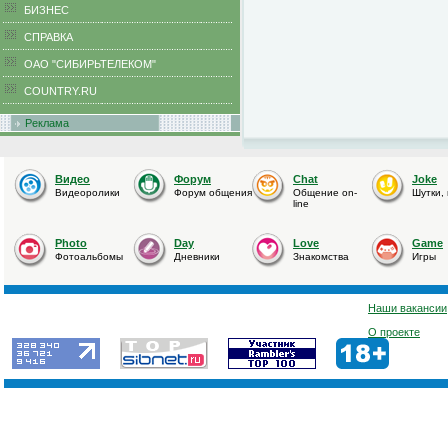
БИЗНЕС
CПРАВКА
ОАО "СИБИРЬТЕЛЕКОМ"
COUNTRY.RU
Реклама
Видео
Форум
Chat
Joke
Видеоролики
Форум общения
Общение on-
Шутки,
line
Photo
Day
Love
Game
Фотоальбомы
Дневники
Знакомства
Игры
Наши вакансии
О проекте