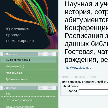
Научная и уч
история, сот
абитуриентов
Конференции
Расписания з
данных библ
Гостевая, ча
Профиль
рождения, ре
Вы не авторизованы
Избранное (
-
)
http://www.sibstrin.ru
Мои ссылки (
-
)
Комментарии отсутствуют.
Добавить ссылку
Для того чтобы оставить свой ко
Sibnet логин:
Показать
пароль:
Всё
Что нового, календарь
Двадцатка популярных