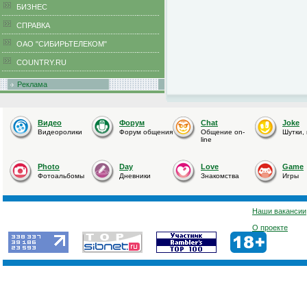
БИЗНЕС
CПРАВКА
ОАО "СИБИРЬТЕЛЕКОМ"
COUNTRY.RU
Реклама
Видео
Форум
Chat
Joke
Видеоролики
Форум общения
Общение on-
Шутки,
line
Photo
Day
Love
Game
Фотоальбомы
Дневники
Знакомства
Игры
Наши вакансии
О проекте