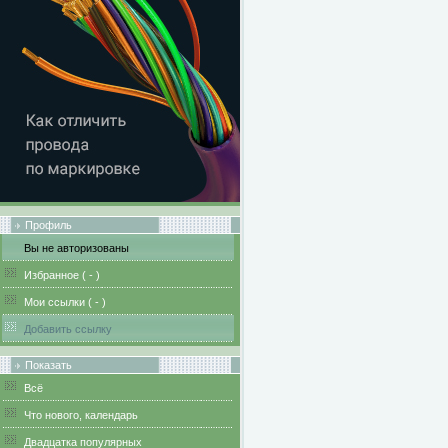
Профиль
Вы не авторизованы
Избранное (
-
)
Мои ссылки (
-
)
Добавить ссылку
Показать
Всё
Что нового, календарь
Двадцатка популярных