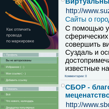
Виртуальны
http://www.su
Сайты о горо
С помощью у
сферических
совершить ви
Суздаль и ос
Профиль
достопримеча
Вы не авторизованы
известные на
Избранное (
-
)
Мои ссылки (
-
)
Комментарии: 0
Добавить ссылку
СБОР - благ
Показать
меценатство
Всё
Что нового, календарь
http://www.sb
Двадцатка популярных