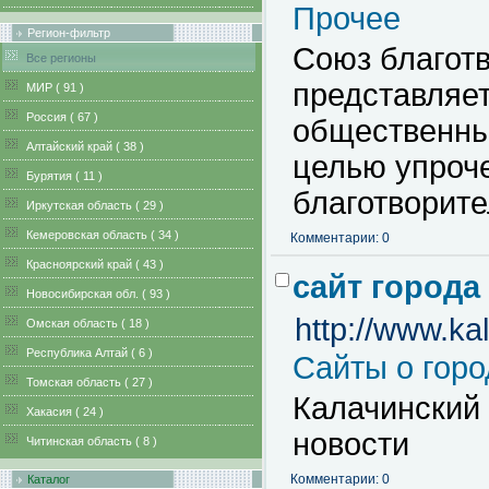
Прочее
Регион-фильтр
Союз благот
Все регионы
представляе
MИР ( 91 )
Pоссия ( 67 )
общественных
Алтайский край ( 38 )
целью упроче
Бурятия ( 11 )
благотворите
Иркутская область ( 29 )
Кемеровская область ( 34 )
Комментарии: 0
Красноярский край ( 43 )
сайт города
Новосибирская обл. ( 93 )
http://www.kal
Омская область ( 18 )
Республика Алтай ( 6 )
Сайты о горо
Томская область ( 27 )
Калачинский 
Хакасия ( 24 )
новости
Читинская область ( 8 )
Комментарии: 0
Каталог