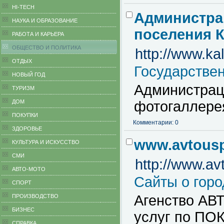
HI-TECH
Администра
НАУКА И ОБРАЗОВАНИЕ
поселения К
РАБОТА И КАРЬЕРА
ОБЩЕСТВО И ПОЛИТИКА
http://www.kal
ОТДЫХ
Государстве
НОВЫЙ ГОД
Администраци
ТУРИЗМ
ДОМ
фотогаллере
ПОКУПКИ
Комментарии: 0
ЗДОРОВЬЕ
www.avtous
КУЛЬТУРА И ИСКУССТВО
СМИ
http://www.a
АВТО-МОТО
Сайты о горо
СПОРТ
Агенство АВ
ПРОИЗВОДСТВО
БИЗНЕС
услуг по П
CПРАВКА