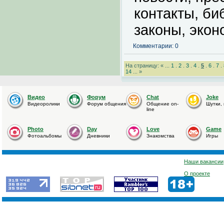
контакты, би
законы, экон
Комментарии: 0
На страницу: « ...
1
.
2
.
3
.
4
.
5
.
6
.
7
.
14
... »
Видео
Форум
Chat
Joke
Видеоролики
Форум общения
Общение on-
Шутки,
line
Photo
Day
Love
Game
Фотоальбомы
Дневники
Знакомства
Игры
Наши вакансии
О проекте