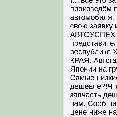
)....всё это 
произведём 
автомобиля.
свою заявку 
АВТОУСПЕХ я
представите
республике
КРАЯ. Автога
Японии на гр
Самые низкие
дешевле?!Что
запчасть де
нам. Сообщит
цене ниже н