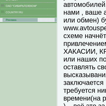
автомобилей.
ОАО "СИБИРЬТЕЛЕКОМ"
нами , ваше 
COUNTRY.RU
или обмен) б
Реклама
www.avtousp
схеме начнёт
привлечение
ХАКАСИИ, КР
или наших п
оставлять св
высказывани
заключается 
требуется ни
времени(на р