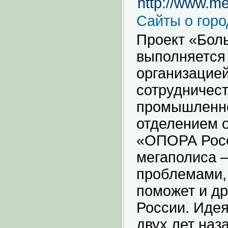
http://www.me
Сайты о горо
Проект «Бол
выполняется
организацией
сотрудничест
промышленно
отделением 
«ОПОРА Росси
мегаполиса –
проблемами,
поможет и д
России. Идея
двух лет наз