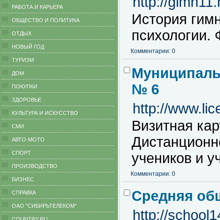
http://gimn1
РАБОТА И КАРЬЕРА
История гимн
ОБЩЕСТВО И ПОЛИТИКА
психологии. 
ОТДЫХ
НОВЫЙ ГОД
Комментарии: 0
ТУРИЗМ
Муниципаль
ДОМ
№ 6
ПОКУПКИ
ЗДОРОВЬЕ
http://www.li
КУЛЬТУРА И ИСКУССТВО
Визитная кар
СМИ
Дистанционн
АВТО-МОТО
СПОРТ
учеников и у
ПРОИЗВОДСТВО
Комментарии: 0
БИЗНЕС
Средняя об
CПРАВКА
ОАО "СИБИРЬТЕЛЕКОМ"
http://school1
COUNTRY.RU