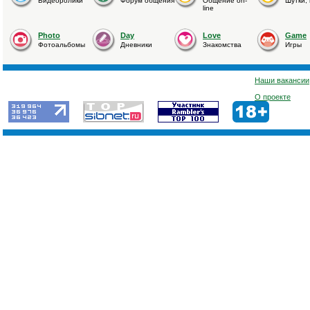
Видеоролики
Форум общения
Общение on-
Шутки,
line
Photo
Day
Love
Game
Фотоальбомы
Дневники
Знакомства
Игры
Наши вакансии
О проекте