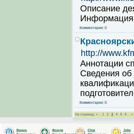
Описание де
Информация 
Комментарии: 0
Красноярск
http://www.kfm
Аннотации с
Сведения об
квалификаци
подготовител
Комментарии: 0
На страницу: « ...
1
.
2
.
3
.
4
.
5
.
6
... »
Видео
Форум
Chat
Joke