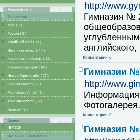
http://www.gy
Регион-фильтр
Гимназия № 2
Все регионы
общеобразов
MИР ( 7 )
Pоссия ( 8 )
углубленным
Алтайский край ( 13 )
английского,
Иркутская область ( 7 )
Комментарии: 0
Кемеровская область ( 13 )
Красноярский край ( 86 )
Гимназии №
Новосибирская обл. ( 27 )
http://www.gi
Омская область ( 7 )
Информация 
Республика Алтай ( 3 )
Томская область ( 5 )
Фотогалерея
Хакасия ( 5 )
Комментарии: 0
Каталог
Гимназия №
HI-TECH
НАУКА И ОБРАЗОВАНИЕ