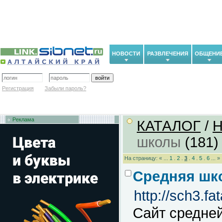
НОВОСТИ
РАЗВЛЕЧЕНИЯ
ОБЩЕНИ
Регистрация
Забыли пароль?
Реклама
КАТАЛОГ
/
Н
школы
(181)
На страницу: « ...
1
.
2
.
3
.
4
.
5
.
6
... »
Средняя шк
http://sch3.fat
Сайт средней