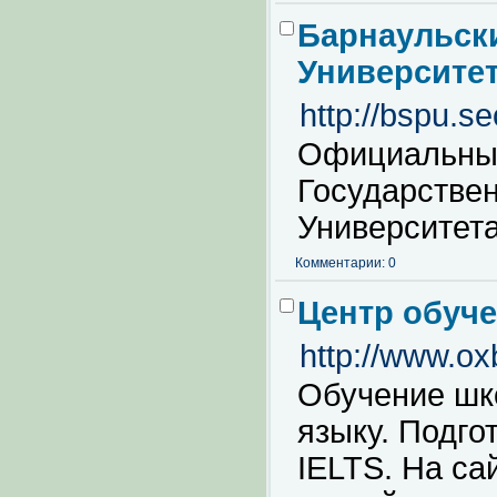
Барнаульск
Университе
http://bspu.s
Официальный
Государствен
Университет
Комментарии: 0
Центр обуче
http://www.ox
Обучение шко
языку. Подго
IELTS. На са