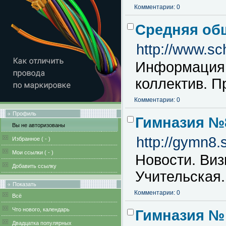
Комментарии: 0
Средняя об
http://www.sc
Информация 
коллектив. П
Комментарии: 0
Профиль
Гимназия №
Вы не авторизованы
http://gymn8.s
Избранное (
-
)
Мои ссылки (
-
)
Новости. Виз
Добавить ссылку
Учительская.
Показать
Комментарии: 0
Всё
Что нового, календарь
Гимназия №
Двадцатка популярных