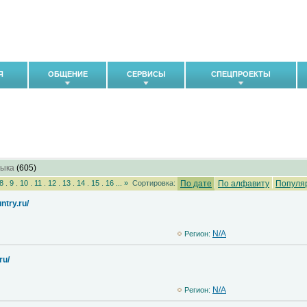
Я
ОБЩЕНИЕ
СЕРВИСЫ
СПЕЦПРОЕКТЫ
ыка
(605)
8
.
9
.
10
.
11
.
12
.
13
.
14
.
15
.
16
...
»
Сортировка:
По дате
По алфавиту
Популя
ntry.ru/
N/A
Регион:
ru/
N/A
Регион: