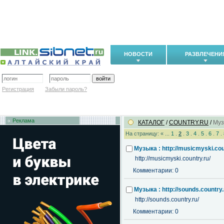
НОВОСТИ
РАЗВЛЕЧЕНИ
Регистрация
Забыли пароль?
Реклама
КАТАЛОГ
/
COUNTRY.RU
/
Муз
На страницу: « ...
1
.
2
.
3
.
4
.
5
.
6
.
7
.
Музыка : http://musicmyski.cou
http://musicmyski.country.ru/
Комментарии: 0
Музыка : http://sounds.country.
http://sounds.country.ru/
Комментарии: 0