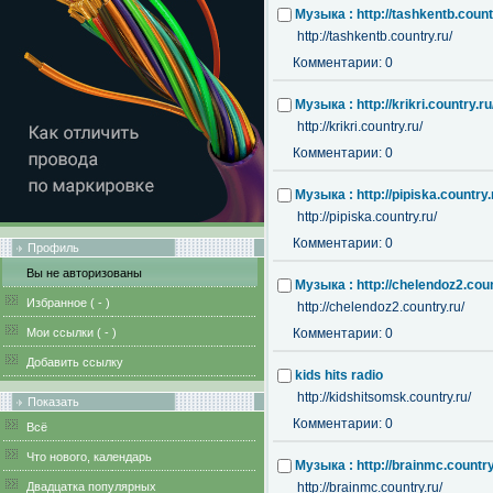
Музыка : http://tashkentb.count
http://tashkentb.country.ru/
Комментарии: 0
Музыка : http://krikri.country.ru
http://krikri.country.ru/
Комментарии: 0
Музыка : http://pipiska.country.
http://pipiska.country.ru/
Комментарии: 0
Профиль
Вы не авторизованы
Музыка : http://chelendoz2.coun
Избранное (
-
)
http://chelendoz2.country.ru/
Мои ссылки (
-
)
Комментарии: 0
Добавить ссылку
kids hits radio
http://kidshitsomsk.country.ru/
Показать
Комментарии: 0
Всё
Что нового, календарь
Музыка : http://brainmc.country
Двадцатка популярных
http://brainmc.country.ru/