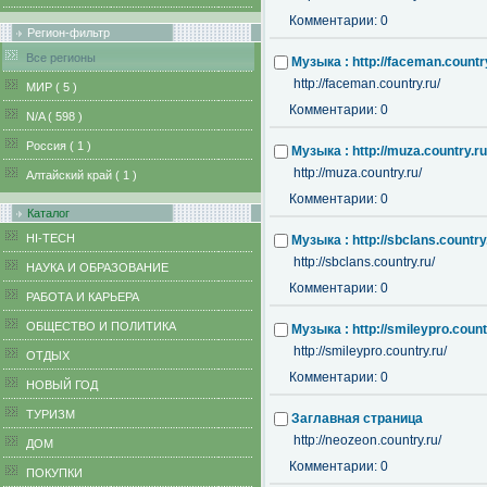
Комментарии: 0
Регион-фильтр
Все регионы
Музыка : http://faceman.country
http://faceman.country.ru/
MИР ( 5 )
Комментарии: 0
N/A ( 598 )
Pоссия ( 1 )
Музыка : http://muza.country.ru
http://muza.country.ru/
Алтайский край ( 1 )
Комментарии: 0
Каталог
HI-TECH
Музыка : http://sbclans.country
http://sbclans.country.ru/
НАУКА И ОБРАЗОВАНИЕ
Комментарии: 0
РАБОТА И КАРЬЕРА
ОБЩЕСТВО И ПОЛИТИКА
Музыка : http://smileypro.count
http://smileypro.country.ru/
ОТДЫХ
Комментарии: 0
НОВЫЙ ГОД
ТУРИЗМ
Заглавная страница
http://neozeon.country.ru/
ДОМ
Комментарии: 0
ПОКУПКИ