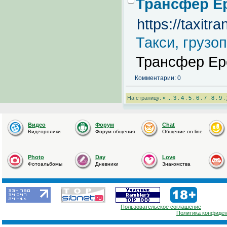
Трансфер Е
https://taxit
Такси, грузо
Трансфер Ер
Комментарии: 0
На страницу:
«
...
3
.
4
.
5
.
6
.
7
.
8
.
9
.
Видео
Форум
Chat
Видеоролики
Форум общения
Общение on-line
Photo
Day
Love
Фотоальбомы
Дневники
Знакомства
Пользовательское соглашение
Политика конфиде