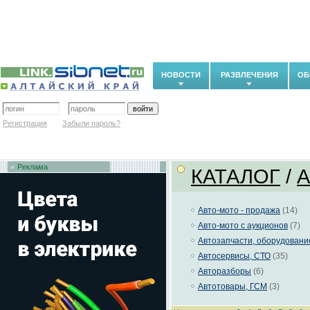
НОВОСТИ
РАЗВЛЕЧЕНИЯ
ОБ
Регистрация
Забыли пароль?
Реклама
КАТАЛОГ
/
Авто-мото - продажа
(14)
Авто-мото с аукционов
(7)
Автозапчасти, оборудовани
Автосервисы, СТО
(35)
Авторазборы
(6)
Автотовары, ГСМ
(3)