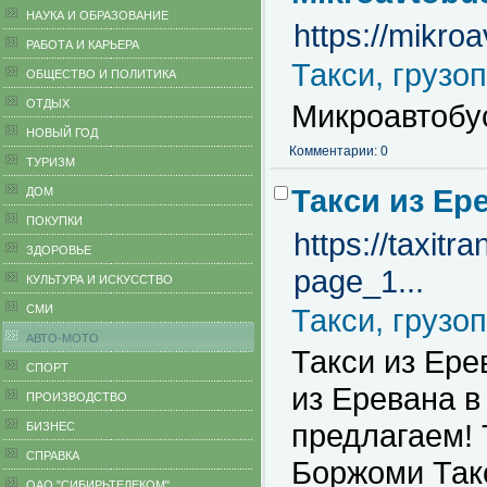
НАУКА И ОБРАЗОВАНИЕ
https://mikro
РАБОТА И КАРЬЕРА
Такси, грузо
ОБЩЕСТВО И ПОЛИТИКА
ОТДЫХ
Микроавтобус
НОВЫЙ ГОД
Комментарии: 0
ТУРИЗМ
Такси из Ер
ДОМ
ПОКУПКИ
https://taxit
ЗДОРОВЬЕ
page_1...
КУЛЬТУРА И ИСКУССТВО
СМИ
Такси, грузо
АВТО-МОТО
Такси из Ере
СПОРТ
из Еревана 
ПРОИЗВОДСТВО
предлагаем! 
БИЗНЕС
CПРАВКА
Боржоми Такс
ОАО "СИБИРЬТЕЛЕКОМ"