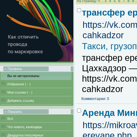
На страницу:
«
...
3
.
4
.
5
.
6
.
7
.
8
.
9
.
трансфер ер
https://vk.co
cahkadzor
Такси, грузо
трансфер ере
Цахкадзор — 
Профиль
https://vk.co
Вы не авторизованы
Избранное (
-
)
cahkadzor
Мои ссылки (
-
)
Комментарии: 0
Добавить ссылку
Аренда Мин
Показать
Всё
https://mikro
Что нового, календарь
erevane.php
Двадцатка популярных