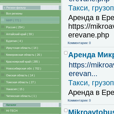
Такси, грузо
Регион-фильтр
Все регионы
Аренда в Ере
MИР ( 771 )
https://mikro
Pоссия ( 254 )
erevane.php
Алтайский край ( 59 )
Бурятия ( 4 )
Комментарии: 0
Иркутская область ( 14 )
Аренда Мик
Кемеровская область ( 26 )
Красноярский край ( 285 )
https://mikro
Новосибирская обл. ( 702 )
erevan...
Омская область ( 14 )
Такси, грузо
Томская область ( 27 )
Хакасия ( 15 )
Аренда в Ер
Читинская область ( 1 )
Комментарии: 0
Каталог
Mikroavtobu
HI-TECH