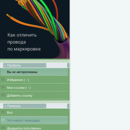
Профиль
Вы не авторизованы
Избранное (
-
)
Мои ссылки (
-
)
Добавить ссылку
Показать
Всё
Что нового, календарь
Двадцатка популярных