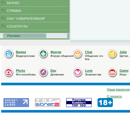
БИЗНЕС
CПРАВКА
ОАО "СИБИРЬТЕЛЕКОМ"
COUNTRY.RU
Реклама
Видео
Форум
Chat
Joke
Видеоролики
Форум общения
Общение on-
Шутки,
line
Photo
Day
Love
Game
Фотоальбомы
Дневники
Знакомства
Игры
Наши вакансии
О проекте