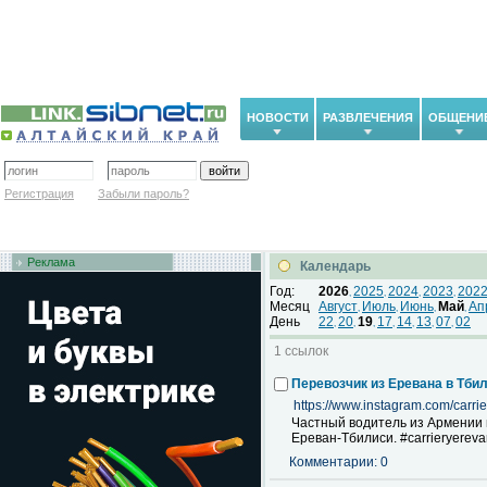
НОВОСТИ
РАЗВЛЕЧЕНИЯ
ОБЩЕНИ
Регистрация
Забыли пароль?
Реклама
Календарь
Год:
2026
2025
2024
2023
202
,
,
,
,
Месяц
Август
Июль
Июнь
Май
Ап
,
,
,
,
День
22
20
19
17
14
13
07
02
,
,
,
,
,
,
,
1 ссылок
Перевозчик из Еревана в Тби
https://www.instagram.com/carrier
Частный водитель из Армении п
Ереван-Тбилиси. #carrieryerevan
Комментарии: 0