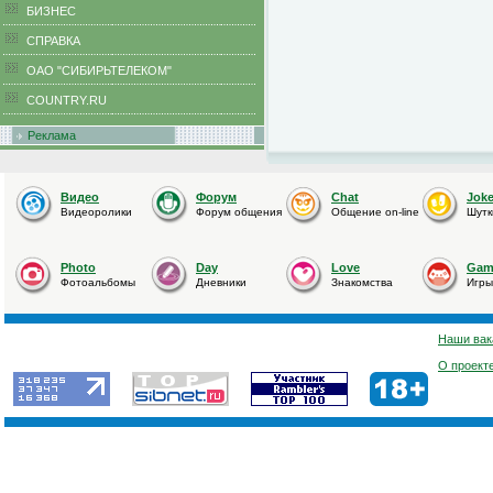
БИЗНЕС
CПРАВКА
ОАО "СИБИРЬТЕЛЕКОМ"
COUNTRY.RU
Реклама
Видео
Форум
Chat
Jok
Видеоролики
Форум общения
Общение on-line
Шутк
Photo
Day
Love
Gam
Фотоальбомы
Дневники
Знакомства
Игры
Наши вак
О проект