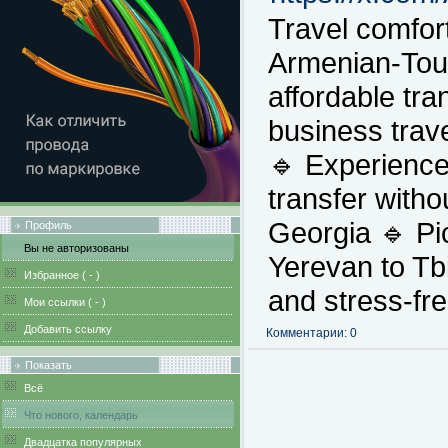
Travel comfort
Armenian-Tour
affordable tran
business trav
🔹 Experience
transfer witho
Georgia 🔹 Pi
Профиль
Вы не авторизованы
Yerevan to Tbi
Избранное (
-
)
and stress-fr
Мои ссылки (
-
)
Добавить ссылку
Комментарии: 0
Показать
Всё
Что нового, календарь
Двадцатка популярных