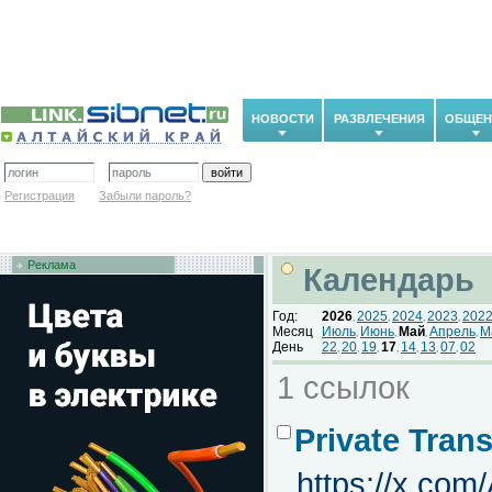
НОВОСТИ
РАЗВЛЕЧЕНИЯ
ОБЩЕН
Регистрация
Забыли пароль?
Реклама
Календарь
Год:
2026
2025
2024
2023
202
,
,
,
,
Месяц
Июль
Июнь
Май
Апрель
М
,
,
,
,
День
22
20
19
17
14
13
07
02
,
,
,
,
,
,
,
1 ссылок
Private Trans
https://x.co