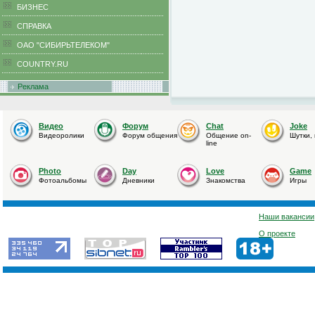
БИЗНЕС
CПРАВКА
ОАО "СИБИРЬТЕЛЕКОМ"
COUNTRY.RU
Реклама
Видео
Форум
Chat
Joke
Видеоролики
Форум общения
Общение on-
Шутки,
line
Photo
Day
Love
Game
Фотоальбомы
Дневники
Знакомства
Игры
Наши вакансии
О проекте