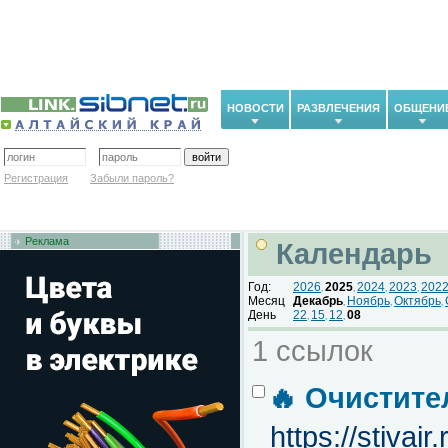
НОВОСТИ
РАЗВЛЕЧЕНИЯ
ОБЩЕНИ
Регистрация
Забыли пароль?
Реклама
Календарь
Год:
2026
2025
2024
2023
202
,
,
,
,
Месяц
Декабрь
Ноябрь
Октябрь
,
,
,
День
22
15
12
08
,
,
,
1 ссылок
🔥 Очистите
https://stivair.