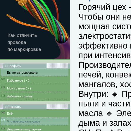
Горячий цех 
Чтобы они не
мощная систе
электростати
эффективно 
при интенсив
Производител
Профиль
печей, конве
Вы не авторизованы
Избранное (
-
)
мангалов, хо
Мои ссылки (
-
)
Внутри: 🔹 
Добавить ссылку
пыли и част
Показать
масла 🔹 Эле
Всё
дыма и запах
Что нового, календарь
Двадцатка популярных