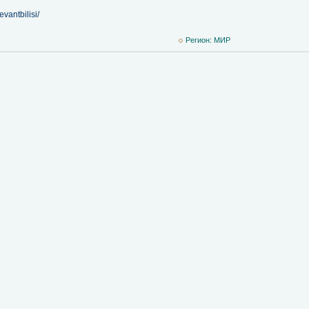
vantbilisi/
Регион: MИР