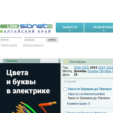
НОВОСТИ
РАЗВЛЕЧЕНИ
Регистрация
Забыли пароль?
Реклама
Календарь
Год:
2026
2025
2024
2023
202
,
,
,
,
Месяц
Декабрь
Ноябрь
Октябрь
,
,
,
День
19
2 ссылок
Такси от Еревана до Тбилиси
https://x.com/taxierevantbili
Такси от Еревана до Тбилиси
Комментарии: 0