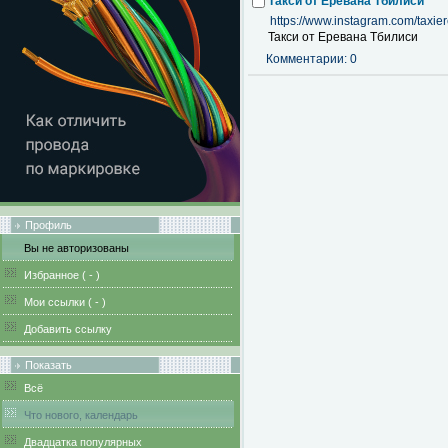
Такси от Еревана Тбилиси
https://www.instagram.com/taxiere
Такси от Еревана Тбилиси
Комментарии: 0
Профиль
Вы не авторизованы
Избранное (
-
)
Мои ссылки (
-
)
Добавить ссылку
Показать
Всё
Что нового, календарь
Двадцатка популярных