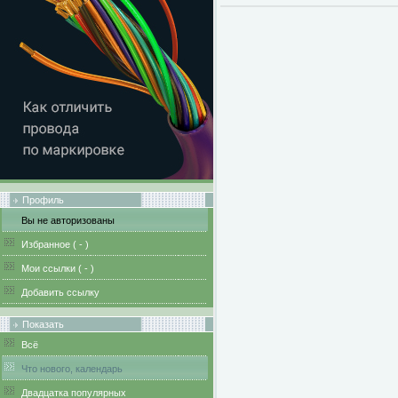
Профиль
Вы не авторизованы
Избранное (
-
)
Мои ссылки (
-
)
Добавить ссылку
Показать
Всё
Что нового, календарь
Двадцатка популярных