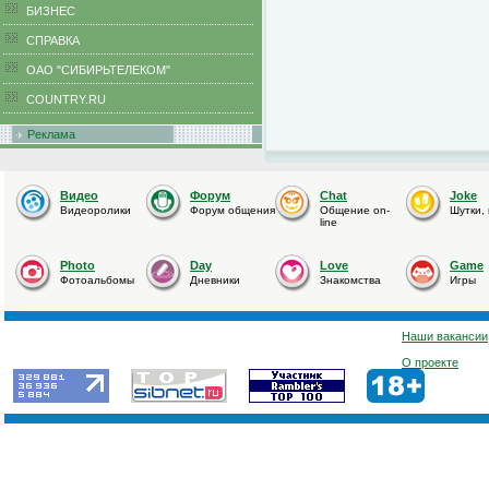
БИЗНЕС
CПРАВКА
ОАО "СИБИРЬТЕЛЕКОМ"
COUNTRY.RU
Реклама
Видео
Форум
Chat
Joke
Видеоролики
Форум общения
Общение on-
Шутки,
line
Photo
Day
Love
Game
Фотоальбомы
Дневники
Знакомства
Игры
Наши вакансии
О проекте