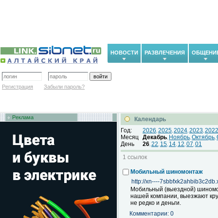
НОВОСТИ
РАЗВЛЕЧЕНИЯ
ОБЩЕНИ
Регистрация
Забыли пароль?
Реклама
Календарь
Год:
2026
2025
2024
2023
202
,
,
,
,
Месяц
Декабрь
Ноябрь
Октябрь
,
,
,
День
26
22
15
14
12
07
01
,
,
,
,
,
,
1 ссылок
Мобильный шиномонтаж
http://xn----7sbbfxk2ahbib3c2db.
Мобильный (выездной) шиномон
нашей компании, выезжают кру
не редко и деньги.
Комментарии: 0