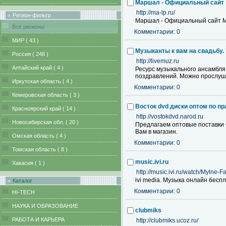
Маршал - Официальный сайт
http://ma-lp.ru/
Регион-фильтр
Маршал - Официальный сайт М
Все регионы
Комментарии: 0
MИР ( 43 )
Музыканты к вам на свадьбу.
Pоссия ( 248 )
http://livemuz.ru
Алтайский край ( 4 )
Ресурс музыкального ансамбля
поздравлений. Можно прослуша
Иркутская область ( 4 )
Комментарии: 0
Кемеровская область ( 3 )
Восток dvd диски оптом по п
Красноярский край ( 14 )
http://vostokdvd.narod.ru
Новосибирская обл. ( 20 )
Предлагаем оптовые поставки 
Вам в магазин.
Омская область ( 4 )
Комментарии: 0
Томская область ( 8 )
music.ivi.ru
Хакасия ( 1 )
http://music.ivi.ru/watch/Mylne-
ivi media. Музыка онлайн беспл
Каталог
Комментарии: 0
HI-TECH
НАУКА И ОБРАЗОВАНИЕ
clubmiks
РАБОТА И КАРЬЕРА
http://clubmiks.ucoz.ru/