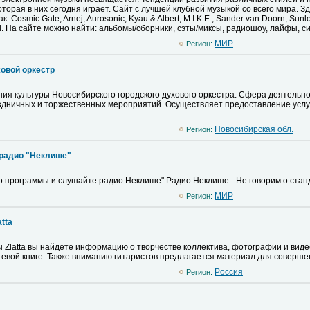
торая в них сегодня играет. Сайт с лучшей клубной музыкой со всего мира. З
 Cosmic Gate, Arnej, Aurosonic, Kyau & Albert, M.I.K.E., Sander van Doorn, Sunlo
d. На сайте можно найти: альбомы/сборники, сэты/миксы, радиошоу, лайфы, син
MИР
Регион:
овой оркестр
ия культуры Новосибирского городского духового оркестра. Сфера деятельно
дничных и торжественных мероприятий. Осуществляет предоставление услуг
Новосибирская обл.
Регион:
радио "Неклише"
 программы и слушайте радио Неклише" Радио Неклише - Не говорим о стан
MИР
Регион:
tta
 Zlatta вы найдете информацию о творчестве коллектива, фотографии и видео
тевой книге. Также вниманию гитаристов предлагается материал для совершен
Pоссия
Регион: