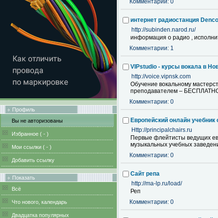
Комментарии: 0
интернет радиостанция Denc
http://subinden.narod.ru/
информация о радио , исполни
Комментарии: 1
VIPstudio - курсы вокала в Н
http://voice.vipnsk.com
Обучение вокальному мастерств
преподавателем – БЕСПЛАТН
Комментарии: 0
Профиль
Европейский онлайн учебник
Вы не авторизованы
Http://principalchairs.ru
Избранное (
-
)
Первые флейтисты ведущих ев
музыкальных учебных заведени
Мои ссылки (
-
)
Комментарии: 0
Добавить ссылку
Сайт репа
Показать
http://ma-lp.ru/load/
Всё
Реп
Комментарии: 0
Что нового, календарь
Двадцатка популярных