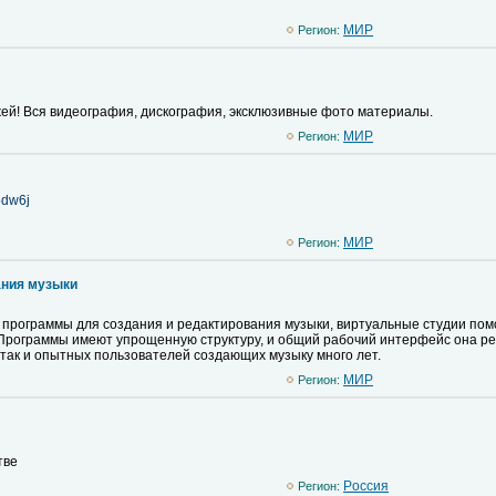
MИР
Регион:
ей! Вся видеография, дискография, эксклюзивные фото материалы.
MИР
Регион:
b5dw6j
MИР
Регион:
ания музыки
программы для создания и редактирования музыки, виртуальные студии помог
. Программы имеют упрощенную структуру, и общий рабочий интерфейс она ре
 так и опытных пользователей создающих музыку много лет.
MИР
Регион:
тве
Pоссия
Регион: