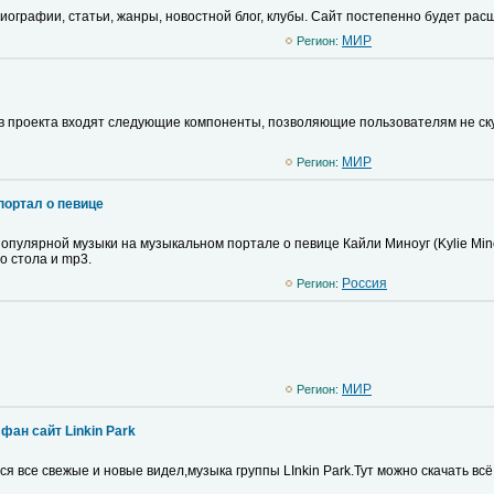
иографии, статьи, жанры, новостной блог, клубы. Сайт постепенно будет рас
MИР
Регион:
ав проекта входят следующие компоненты, позволяющие пользователям не скуча
MИР
Регион:
портал о певице
опулярной музыки на музыкальном портале о певице Кайли Миноуг (Kylie Min
о стола и mp3.
Pоссия
Регион:
MИР
Регион:
 фан сайт Linkin Park
я все свежые и новые видел,музыка группы LInkin Park.Тут можно скачать вс