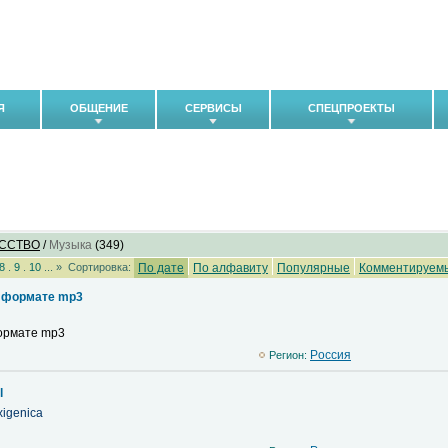
Я
ОБЩЕНИЕ
СЕРВИСЫ
СПЕЦПРОЕКТЫ
УССТВО
/
Музыка
(349)
8
.
9
.
10
... »
Сортировка:
По дате
По алфавиту
Популярные
Комментируем
в формате mp3
формате mp3
Pоссия
Регион:
l
xigenica