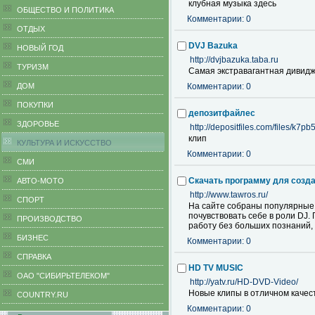
клубная музыка здесь
ОБЩЕСТВО И ПОЛИТИКА
Комментарии: 0
ОТДЫХ
DVJ Bazuka
НОВЫЙ ГОД
http://dvjbazuka.taba.ru
ТУРИЗМ
Самая экстравагантная дивидж
ДОМ
Комментарии: 0
ПОКУПКИ
депозитфайлес
ЗДОРОВЬЕ
http://depositfiles.com/files/k7p
клип
КУЛЬТУРА И ИСКУССТВО
Комментарии: 0
СМИ
Скачать программу для созд
АВТО-МОТО
http://www.tawros.ru/
СПОРТ
На сайте собраны популярные 
почувствовать себе в роли DJ
ПРОИЗВОДСТВО
работу без больших познаний,
БИЗНЕС
Комментарии: 0
CПРАВКА
HD TV MUSIC
ОАО "СИБИРЬТЕЛЕКОМ"
http://yatv.ru/HD-DVD-Video/
Новые клипы в отличном качес
COUNTRY.RU
Комментарии: 0