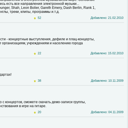
десь есть все направления электронной музыки...
unger, Shah, Leon Bolier, Gareth Emery, Dash Berlin, Rank 1,
глы, треки, клипы, программы и.т.д.
52
Добавлено: 21.02.2010
сти - концертные выступления, дефиле и плац-концерты,
 организациям, учреждениям и населению города
22
Добавлено: 15.02.2010
дартах!
38
Добавлено: 10.11.2009
 с концертов, сможете скачать демо-записи группы,
ствования в игре на гитаре.
20
Добавлено: 04.11.2009