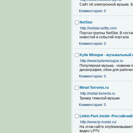
Сайт об электронной музыке. Б
Комментарии: 0
NetStar
http://netstar.selfip.com
Портал группы NetStar. В сост
новостей и событий портала
Комментарии: 0
Kylie Minogue - музыкальный 
http://www.kylieminogue.ru
Популярная музыка - новинки п
дискография, обои для рабочег
Комментарии: 0
Metal-Torrents.ru
http://metal-torrents.ru
Трекер тяжелой музыки
Комментарии: 0
Linkin Park Inside~Российский
http://www.lp-inside.ru/
На этом сайте опубликовываютс
видео LPTV.