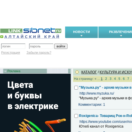
НОВОСТИ
РАЗВЛЕЧЕНИ
Регистрация
Забыли пароль?
Реклама
КАТАЛОГ
/
КУЛЬТУРА И ИСК
На страницу: « ...
1
.
2
.
3
.
4
.
5
.
6
.
7
.
"Музыка.ру" - архив музыки 
http://www.myzuka.ru/
"Музыка.ру" - архив музыки в 
Комментарии: 1
Roxigenica- Товарищ Рок-н-Rol
https://www.youtube.com/user/ro
Ютюб канал от Roxigenica