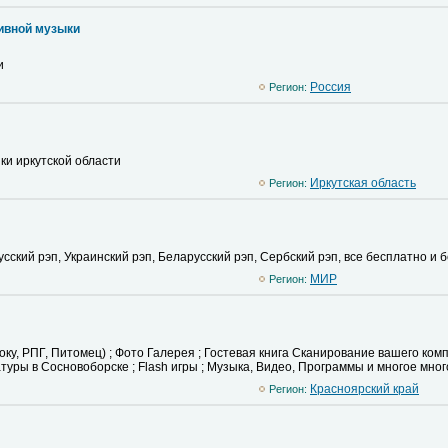
ивной музыки
и
Pоссия
Регион:
ки иркутской области
Иркутская область
Регион:
Русский рэп, Украинский рэп, Беларусский рэп, Сербский рэп, все бесплатно и 
MИР
Регион:
ку, РПГ, Питомец) ; Фото Галерея ; Гостевая книга Сканирование вашего комп
туры в Сосновоборске ; Flash игры ; Музыка, Видео, Программы и многое мног
Красноярский край
Регион: