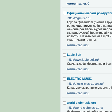
Комментарии: 0
Официальный сайт рок-груп
http://rcgmusic.ru
Группа Queendom (бывшая группа
репозиционирует себя в направ
женские рок песни будет непр
скачать русский heavy metal и
новости, скачать песни в mp3 
участниками группы.
Комментарии: 0
Lable Soft
http://www.lable-soft.ru/
Скачать софт бесплатно и без р
Комментарии: 0
ELECTRO-MUSIC
http://electo-music.ucoz.ru/
Качаем электронную музыку, о
Комментарии: 0
world-clubmusic.org
http://world-clubmusic.org/
Любителям клубной культуры и