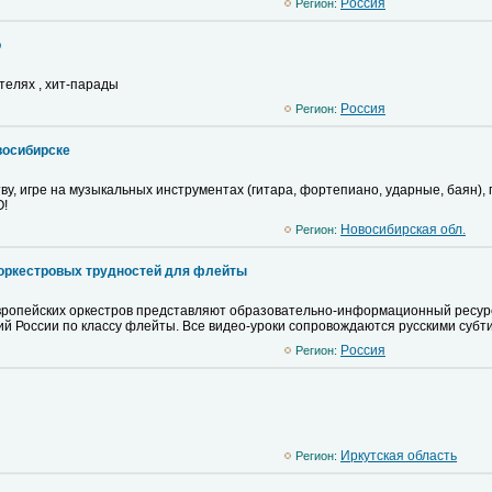
Pоссия
Регион:
o
телях , хит-парады
Pоссия
Регион:
овосибирске
у, игре на музыкальных инструментах (гитара, фортепиано, ударные, баян),
О!
Новосибирская обл.
Регион:
 оркестровых трудностей для флейты
ропейских оркестров представляют образовательно-информационный ресурс
й России по классу флейты. Все видео-уроки сопровождаются русскими субт
Pоссия
Регион:
Иркутская область
Регион: