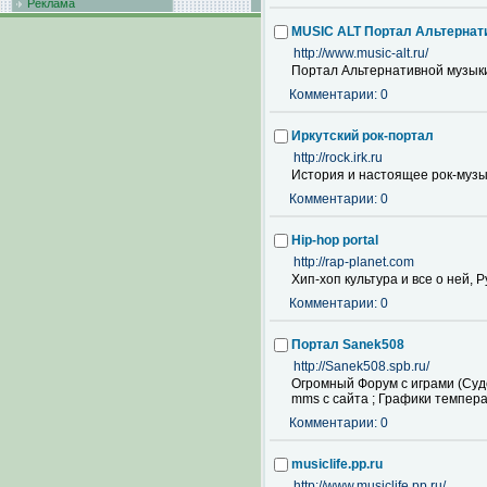
Реклама
MUSIC ALT Портал Альтернат
http://www.music-alt.ru/
Портал Альтернативной музык
Комментарии: 0
Иркутский рок-портал
http://rock.irk.ru
История и настоящее рок-музы
Комментарии: 0
Hip-hop portal
http://rap-planet.com
Хип-хоп культура и все о ней, 
Комментарии: 0
Портал Sanek508
http://Sanek508.spb.ru/
Огромный Форум с играми (Судо
mms с сайта ; Графики темпера
Комментарии: 0
musiclife.pp.ru
http://www.musiclife.pp.ru/