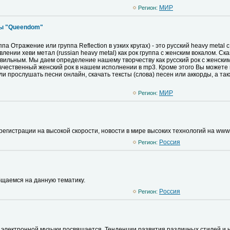
MИР
Регион:
пы "Queendom"
 Отражение или группа Reflection в узких кругах) - это русский heavy metal 
лении хеви метал (russian heavy metal) как рок группа с женским вокалом. Ск
авильным. Мы даем определение нашему творчеству как русский рок с женски
 качественный женский рок в нашем исполнении в mp3. Кроме этого Вы может
или прослушать песни онлайн, скачать тексты (слова) песен или аккорды, а 
MИР
Регион:
егистрации на высокой скорости, новости в мире высоких технологий на www.la
Pоссия
Регион:
бщаемся на данную тематику.
Pоссия
Регион:
 электронной музыки посвящается. Тенденции развития различных стилей и