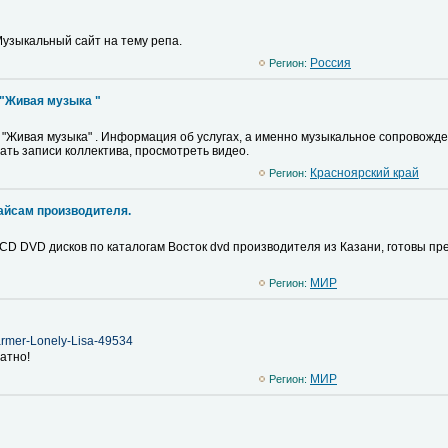
узыкальный сайт на тему репа.
Pоссия
Регион:
 "Живая музыка "
 "Живая музыка" . Информация об услугах, а именно музыкальное сопровожде
ть записи коллектива, просмотреть видео.
Красноярский край
Регион:
райсам производителя.
CD DVD дисков по каталогам Восток dvd производителя из Казани, готовы пр
MИР
Регион:
Farmer-Lonely-Lisa-49534
атно!
MИР
Регион: