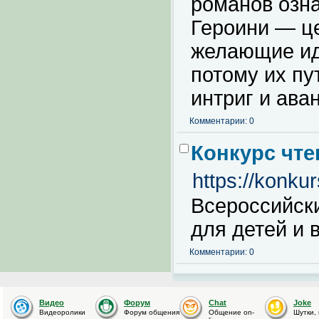
романов озна
Героини — ц
желающие идт
потому их пу
интриг и ава
Комментарии: 0
Конкурс чте
https://konku
Всероссийски
для детей и 
Комментарии: 0
Видео
Форум
Chat
Joke
Видеоролики
Форум общения
Общение on-
Шутки,