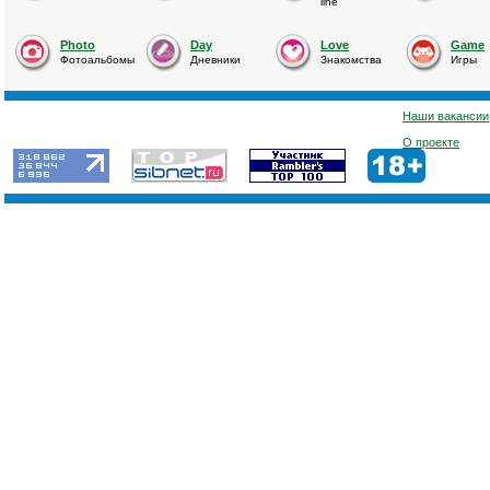
line
Photo
Day
Love
Game
Фотоальбомы
Дневники
Знакомства
Игры
Наши вакансии
О проекте