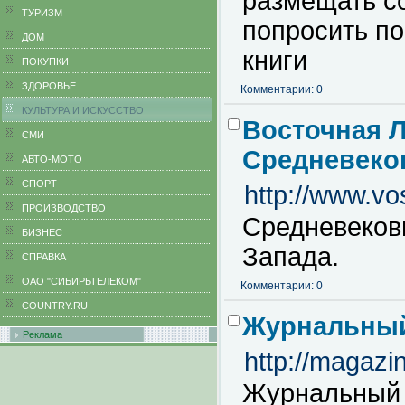
размещать с
ТУРИЗМ
попросить п
ДОМ
книги
ПОКУПКИ
ЗДОРОВЬЕ
Комментарии: 0
КУЛЬТУРА И ИСКУССТВО
Восточная Л
СМИ
Средневеко
АВТО-МОТО
СПОРТ
http://www.vost
ПРОИЗВОДСТВО
Средневековы
БИЗНЕС
Запада.
CПРАВКА
ОАО "СИБИРЬТЕЛЕКОМ"
Комментарии: 0
COUNTRY.RU
Журнальный 
Реклама
http://magazin
Журнальный 