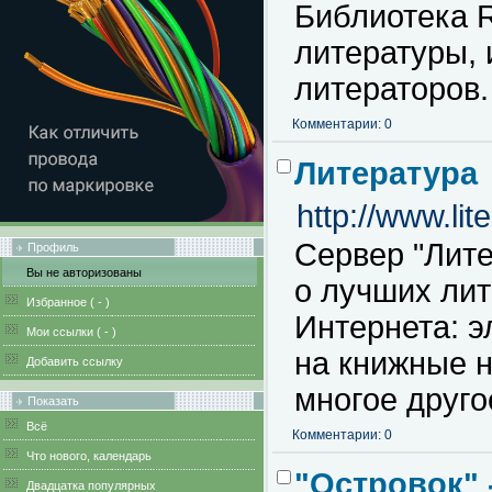
Библиотека R
литературы, 
литераторов.
Комментарии: 0
Литература
http://www.lite
Сервер "Лит
Профиль
Вы не авторизованы
о лучших лит
Избранное (
-
)
Интернета: э
Мои ссылки (
-
)
на книжные н
Добавить ссылку
многое друго
Показать
Всё
Комментарии: 0
Что нового, календарь
"Островок" 
Двадцатка популярных