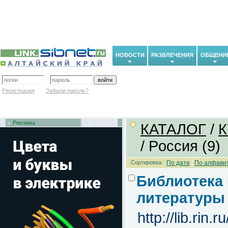
НОВОСТИ
РАЗВЛЕЧЕНИЯ
ОБЩЕНИ
Регистрация
Забыли пароль?
Реклама
КАТАЛОГ
/
К
/ Pоссия (9)
Сортировка:
По дате
По алфави
Библиотека 
литературы
http://lib.rin.ru