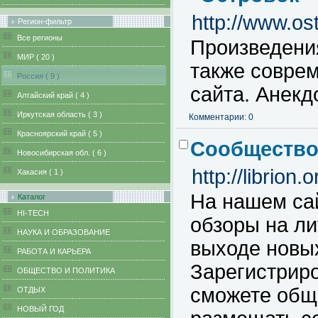
http://www.os
Регион-фильтр
Все регионы
Произведения
MИР ( 20 )
также соврем
Pоссия ( 9 )
сайта. Анекд
Алтайский край ( 4 )
Иркутская область ( 3 )
Комментарии: 0
Красноярский край ( 5 )
Сообщество
Новосибирская обл. ( 6 )
http://librion.o
Хакасия ( 1 )
На нашем са
Каталог
HI-TECH
обзоры на ли
НАУКА И ОБРАЗОВАНИЕ
выходе новы
РАБОТА И КАРЬЕРА
Зарегистрир
ОБЩЕСТВО И ПОЛИТИКА
сможете общ
ОТДЫХ
НОВЫЙ ГОД